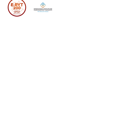
Satyam Yoga, West Perth, Western
Australia
ABN: 15 932 425 140
info@satyamyoga.net​​
Personalized Service
1:1 Coaching
About Me
Group
Programs